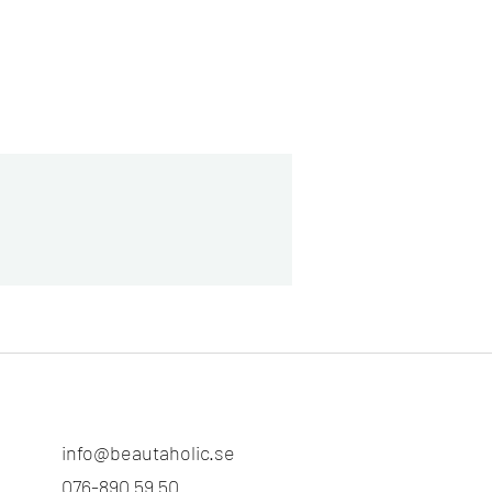
info@beautaholic.se
076-890 59 50