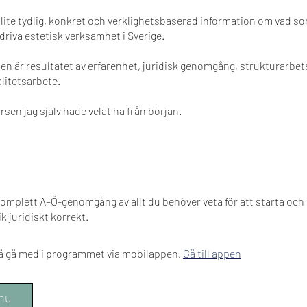
r lite tydlig, konkret och verklighetsbaserad information om vad so
 driva estetisk verksamhet i Sverige.
en är resultatet av erfarenhet, juridisk genomgång, strukturarbet
alitetsarbete.
rsen jag själv hade velat ha från början.
komplett A–Ö-genomgång av allt du behöver veta för att starta och 
ik juridiskt korrekt.
å gå med i programmet via mobilappen.
Gå till appen
 nu