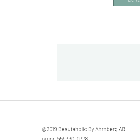
@2019 Beautaholic By Ahrnberg AB
orgnr. 559330-0378