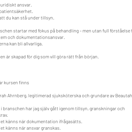
juridiskt ansvar.
patientsäkerhet.
tt du kan stå under tillsyn.
schen startar med fokus på behandling – men utan full förståelse f
tem och dokumentationsansvar.
na kan bli allvarliga.
n är skapad för dig som vill göra rätt från början.
är kursen finns
rah Ahrnberg, legitimerad sjuksköterska och grundare av Beautah
r i branschen har jag själv gått igenom tillsyn, granskningar och
rav.
det känns när dokumentation ifrågasätts.
det känns när ansvar granskas.