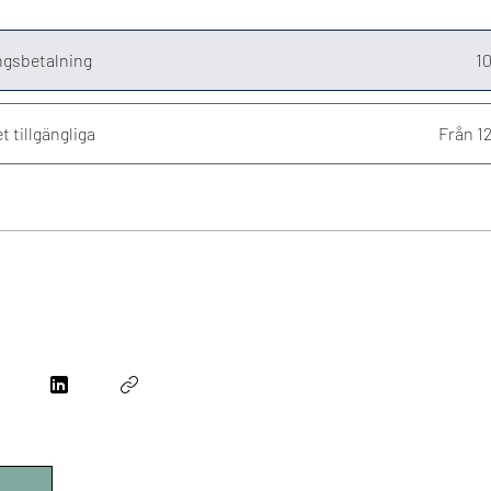
gsbetalning
10
t tillgängliga
Från 1
a