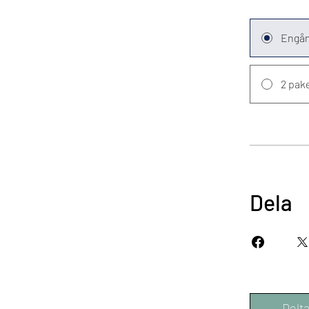
Engån
2 pake
Dela
Delt