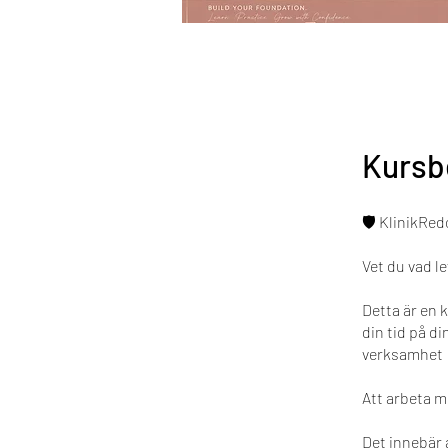
Kursb
🛡️ KlinikRed
Vet du vad l
Detta är en k
din tid på d
verksamhet
Att arbeta m
Det innebär 