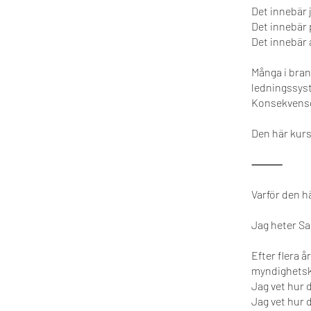
Det innebär 
Det innebär 
Det innebär a
Många i bran
ledningssys
Konsekvenser
Den här kurse
⸻
Varför den h
Jag heter Sa
Efter flera å
myndighetsk
Jag vet hur 
Jag vet hur 