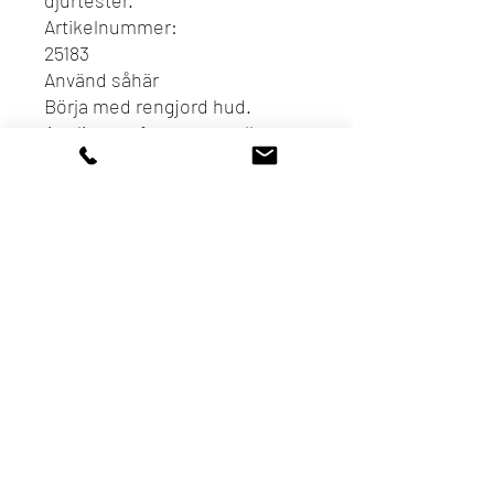
djurtester.
Artikelnummer:
25183
Använd såhär
Börja med rengjord hud.
Applicera efter serum eller
behandlingar för att maximera
effekten.
Massera in en liten mängd
kräm över ansikte och hals
med mjuka, cirkulära rörelser
tills den helt absorberats.
Använd morgon och kväll som
sista steg i din hudvårdsrutin
för att kapsla in fukt och
skydda huden under hela
dagen och natten.
Aktiva ingredienser