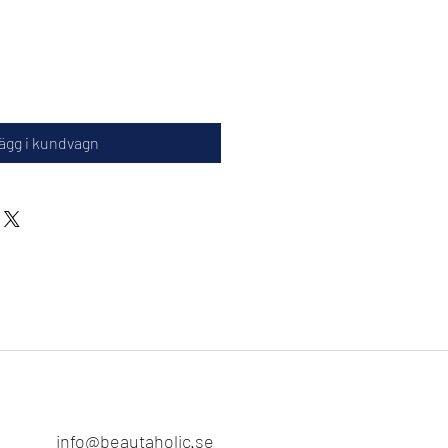
ägg i kundvagn
info@beautaholic.se